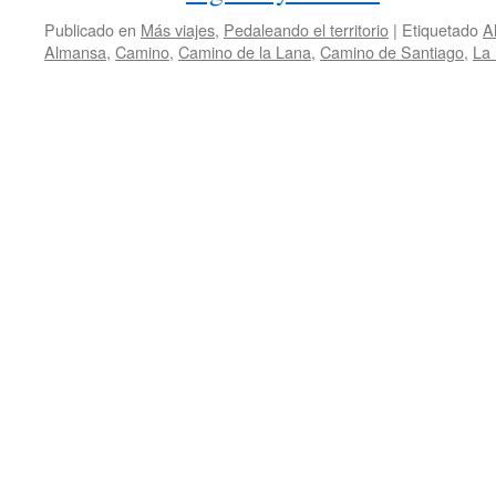
Publicado en
Más viajes
,
Pedaleando el territorio
|
Etiquetado
A
Almansa
,
Camino
,
Camino de la Lana
,
Camino de Santiago
,
La