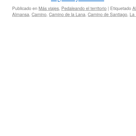
Publicado en
Más viajes
,
Pedaleando el territorio
|
Etiquetado
A
Almansa
,
Camino
,
Camino de la Lana
,
Camino de Santiago
,
La