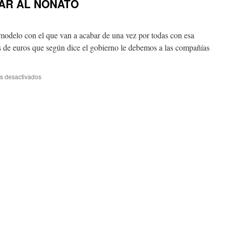
AR AL NONATO
modelo con el que van a acabar de una vez por todas con esa
s de euros que según dice el gobierno le debemos a las compañías
en
s desactivados
AUTOCONSUMO:
MATAR
AL
NONATO