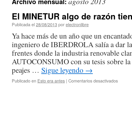
agosto 2013
Archivo mensual:
El MINETUR algo de razón tie
Publicada el
28/08/2013
por
electronlibre
Ya hace más de un año que un encantado
ingeniero de IBERDROLA salía a dar la 
frentes donde la industria renovable cla
AUTOCONSUMO con su tesis sobre la n
peajes …
Sigue leyendo
→
en
Publicado en
Esto era antes
|
Comentarios desactivados
El
MINET
algo
de
razón
tiene